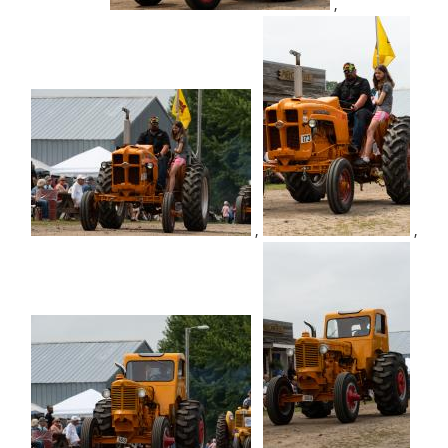
,
,
,