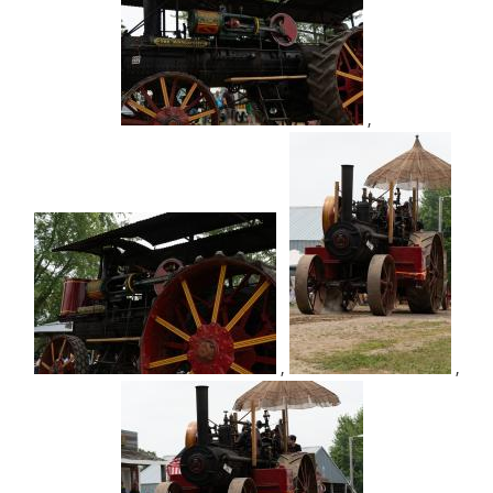
,
,
,