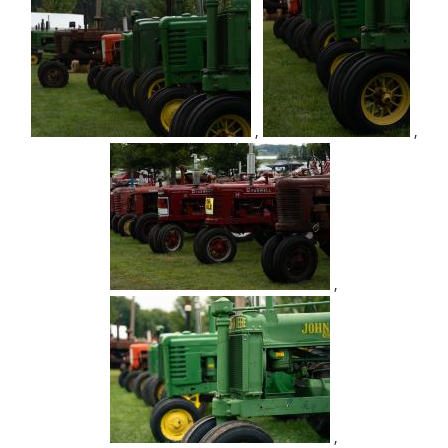
,
,
,
,