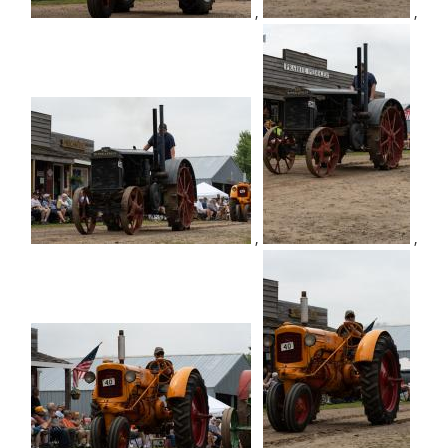
,
,
,
,