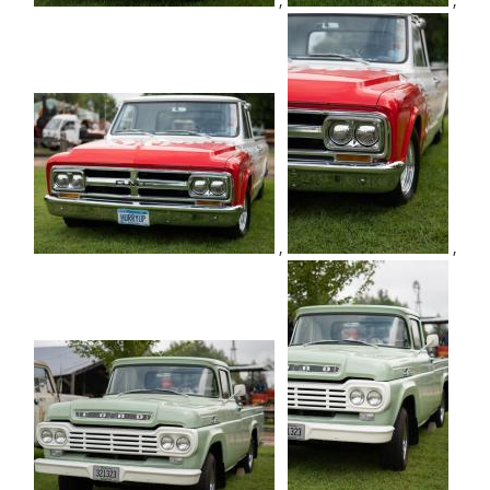
,
,
,
,