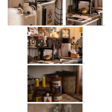
,
,
,
,