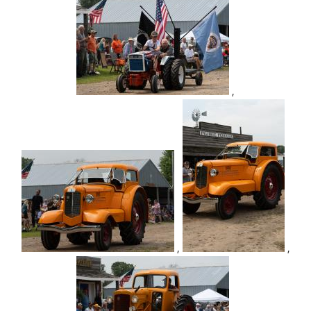
,
,
,