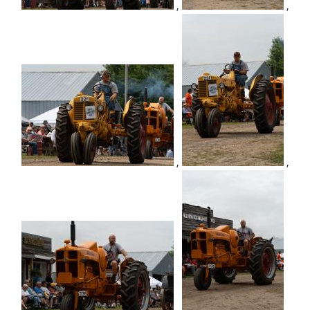
,
,
,
,