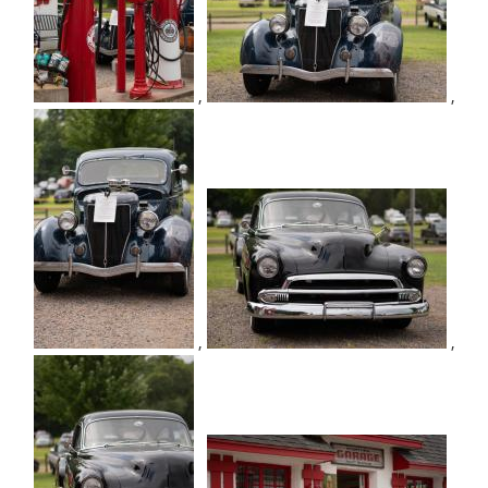
,
,
,
,