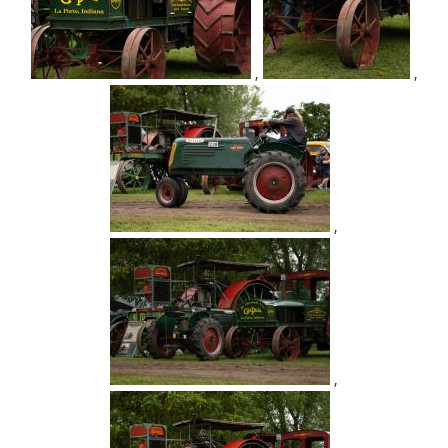
,
,
,
,