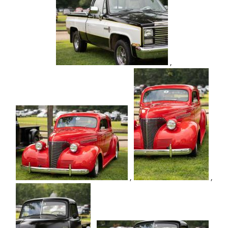
,
,
,