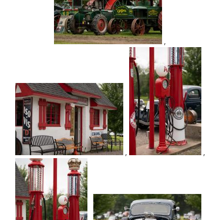
,
,
,