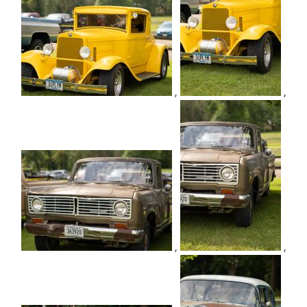
,
,
,
,