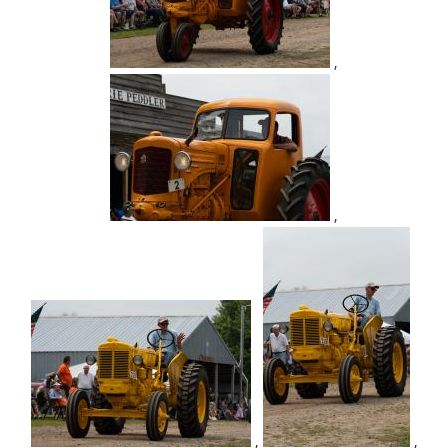
,
,
,
,