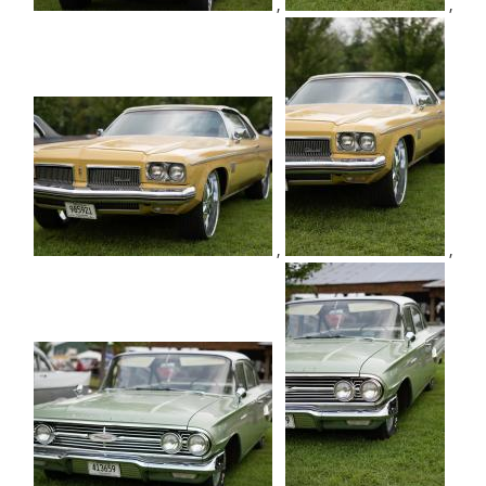
,
,
,
,