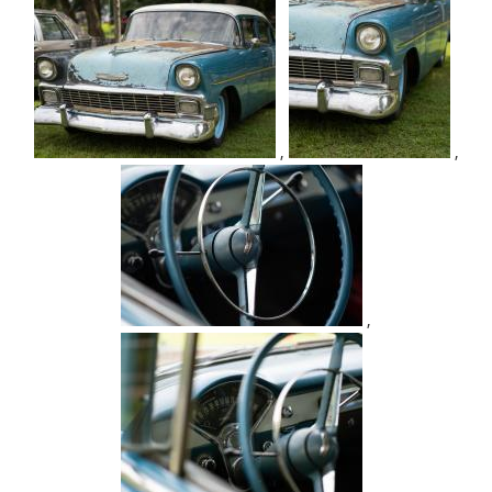
,
,
,
,