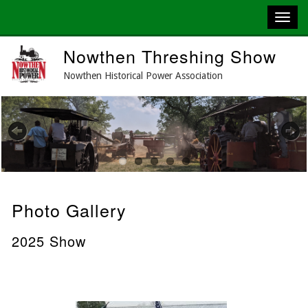
Skip
Nowthen Threshing Show
to
main
Nowthen Historical Power Association
content
Previous
Next
Photo Gallery
2025 Show