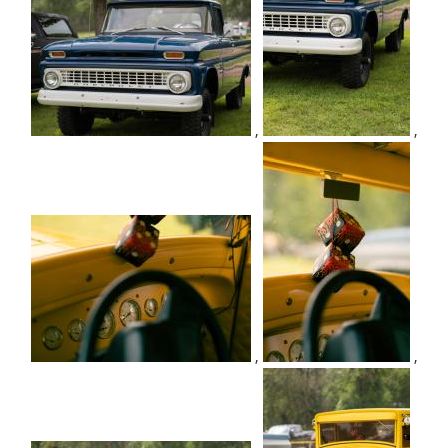
,
,
,
,