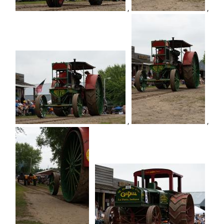
,
,
,
,