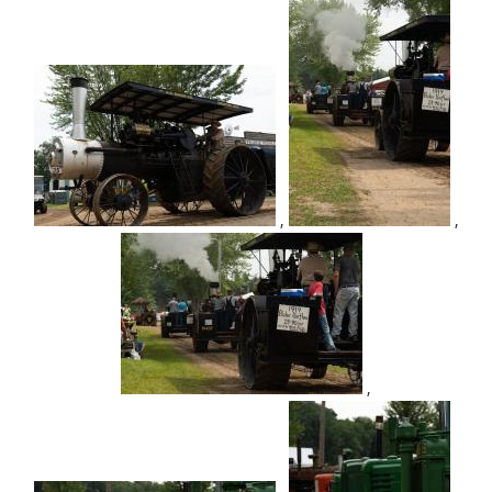
,
,
,