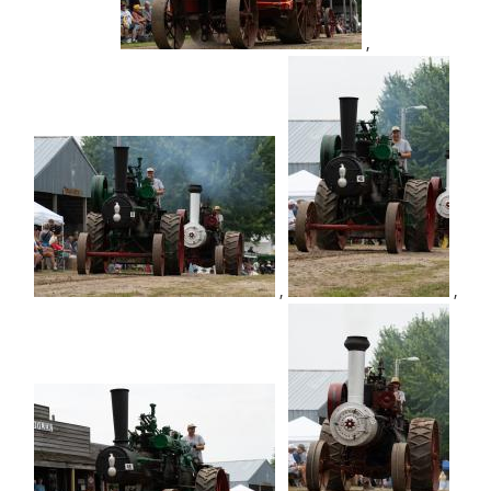
,
,
,