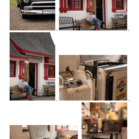
,
,
,
,