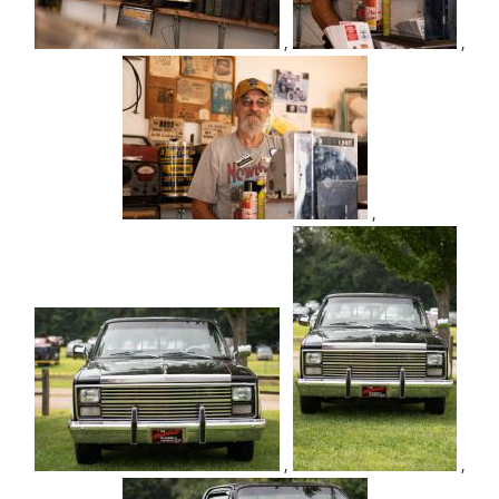
,
,
,
,
,