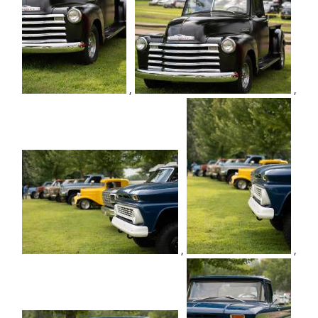
,
,
,
,