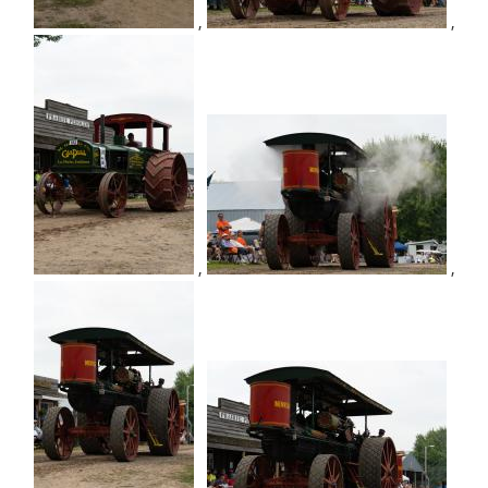
,
,
,
,